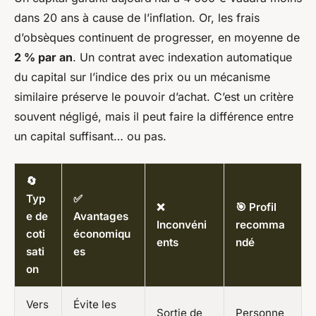
dans 20 ans à cause de l’inflation. Or, les frais
d’obsèques continuent de progresser, en moyenne de
2 % par an
. Un contrat avec indexation automatique
du capital sur l’indice des prix ou un mécanisme
similaire préserve le pouvoir d’achat. C’est un critère
souvent négligé, mais il peut faire la différence entre
un capital suffisant… ou pas.
🔄
Typ
✅
❌
🎯 Profil
e de
Avantages
Inconvéni
recomma
coti
économiqu
ents
ndé
sati
es
on
Vers
Évite les
Sortie de
Personne