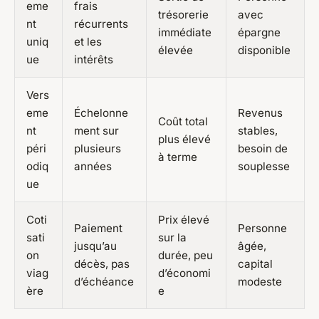
eme
frais
trésorerie
avec
nt
récurrents
immédiate
épargne
uniq
et les
élevée
disponible
ue
intérêts
Vers
eme
Échelonne
Revenus
Coût total
nt
ment sur
stables,
plus élevé
péri
plusieurs
besoin de
à terme
odiq
années
souplesse
ue
Coti
Prix élevé
Paiement
Personne
sati
sur la
jusqu’au
âgée,
on
durée, peu
décès, pas
capital
viag
d’économi
d’échéance
modeste
ère
e