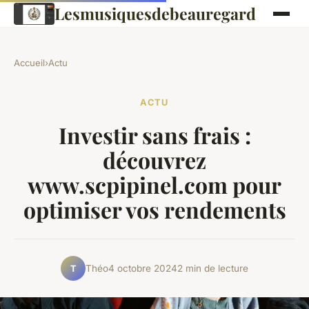
Lesmusiquesdebeauregard
Accueil
›
Actu
ACTU
Investir sans frais :
découvrez
www.scpipinel.com pour
optimiser vos rendements
Théo
4 octobre 2024
2 min de lecture
T