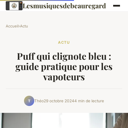
Lesmusiquesdebeauregard
Accueil
›
Actu
ACTU
Puff qui clignote bleu :
guide pratique pour les
vapoteurs
Théo
29 octobre 2024
4 min de lecture
T