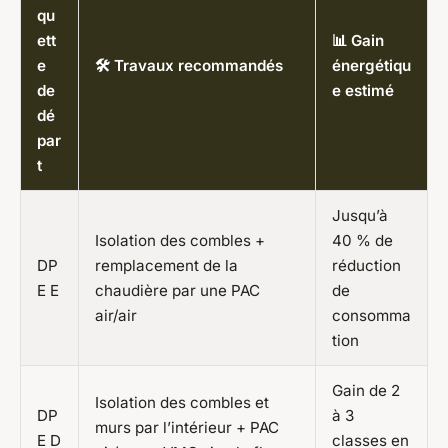
qu
ett
📊 Gain
e
🛠️ Travaux recommandés
énergétiqu
de
e estimé
dé
par
t
Jusqu’à
Isolation des combles +
40 % de
DP
remplacement de la
réduction
E E
chaudière par une PAC
de
air/air
consomma
tion
Gain de 2
Isolation des combles et
DP
à 3
murs par l’intérieur + PAC
E D
classes en