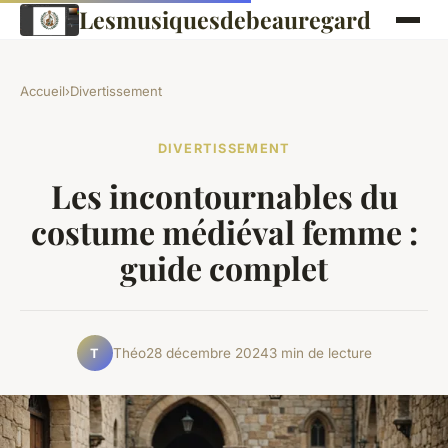
Lesmusiquesdebeauregard
Accueil
›
Divertissement
DIVERTISSEMENT
Les incontournables du
costume médiéval femme :
guide complet
Théo
28 décembre 2024
3 min de lecture
T